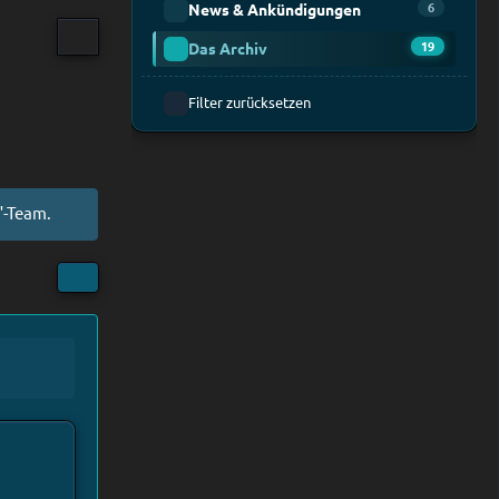
6
News & Ankündigungen
19
Das Archiv
Filter zurücksetzen
-Team.