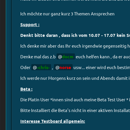
Ich möchte nur ganz kurz 3 Themen Ansprechen
Support :
Denkt bitte daran , dass ich vom 10.07 - 17.07 kein Su
Ich denke mir aber das Ihr euch irgendwie gegenseitig 
Denke mal das z.b
docm
euch helfen kann , da er auc
Oder
-chris-
,
norse
usw... einer wird euch bestim
Ich werde nur Morgens kurz on sein und Abends damit ic
Beta :
Die Platin User *innen sind auch meine Beta Test User * i
Bitte Installiert die Beta's nicht in einer aktiven Instal
Interesse Testboard allgemein: