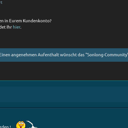
rt
nzen in Eurem Kundenkonto?
det Ihr
hier
.
Einen angenehmen Aufenthalt wünscht das "Sonlong-Community"
erden !