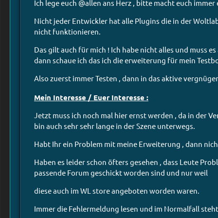
Ich lege euch @allen ans Herz , bitte macht euch immer ei
Nicht jeder Entwickler hat alle Plugins die in der Wol
nicht funktionieren.
Das gilt auch für mich ! Ich habe nicht alles und muss es
dann schaue ich das ich die erweiterung für mein Tes
Also zuerst immer Testen , dann in das aktive vergnüge
Mein Interesse / Euer Interesse :
Jetzt muss ich noch mal hier ernst werden , da in der 
bin auch sehr sehr lange in der Szene unterwegs.
Habt Ihr ein Problem mit meine Erweiterung , dann nich
Haben es leider schon öfters gesehen , dass Leute Pro
passende Forum geschickt worden sind und nur weil
diese auch im WL store angeboten worden waren.
Immer die Fehlermeldung lesen und im Normalfall steht a