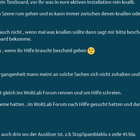
n Testboard, vor Ihr was in eure aktiven Installation rein knallt.
tlab Szene rum gehen und es kann immer zwischen denen knallen od
 auch nicht , wenn mal was knallen sollte dann sagt mir bitte besche
tboard bekomme.
n , wenn ihr Hilfe braucht bescheid geben
Vergangenheit mann meint an solche Sachen sich nicht zuhalten und
t gleich ins WoltLab Forum rennen und um Hilfe schreien.
bleme hatten , im WoltLab Forum nach Hilfe gesucht hatten und da
uch drin wo der Auslöser ist. z.b StopSpamblablu x zeile 45 bla.