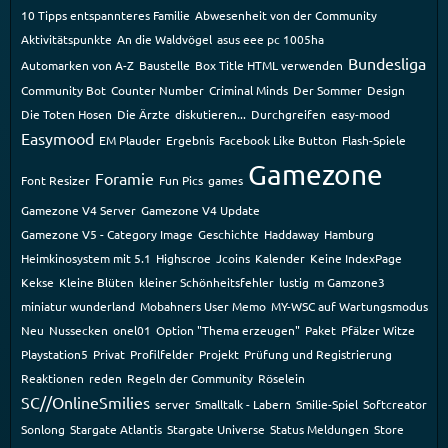
10 Tipps entspannteres Familie
Abwesenheit von der Community
Aktivitätspunkte
An die Waldvögel
asus eee pc 1005ha
Bundesliga
Automarken von A-Z
Baustelle
Box Title HTML verwenden
Community Bot
Counter Number
Criminal Minds
Der Sommer
Design
Die Toten Hosen
Die Ärzte
diskutieren...
Durchgreifen
easy-mood
Easymood
EM Plauder
Ergebnis
Facebook Like Button
Flash-Spiele
Gamezone
Foramie
Font Resizer
Fun Pics
games
Gamezone V4 Server
Gamezone V4 Update
Gamezone V5 - Category Image
Geschichte
Haddaway
Hamburg
Heimkinosystem mit 5.1
Highscroe
Jcoins
Kalender
Keine IndexPage
Kekse
Kleine Blüten
kleiner Schönheitsfehler
lustig
m Gamzone3
miniatur wunderland
Mobahners User Memo
MY-WSC auf Wartungsmodus
Neu
Nussecken
onel01
Option "Thema erzeugen"
Paket
Pfälzer Witze
Playstation5
Privat
Profilfelder
Projekt
Prüfung und Registrierung
Reaktionen
reden
Regeln der Community
Röselein
SC//OnlineSmilies
server
Smalltalk - Labern
Smilie-Spiel
Softcreator
Sonlong
Stargate Atlantis
Stargate Universe
Status Meldungen
Store