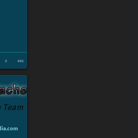
0
486
dia.com