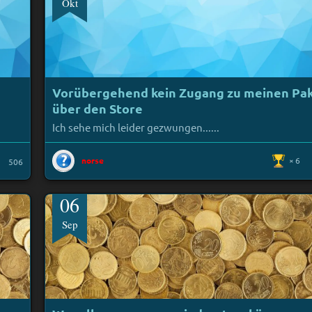
Okt
Vorübergehend kein Zugang zu meinen Pa
über den Store
Ich sehe mich leider gezwungen......
norse
6
506
06
Sep