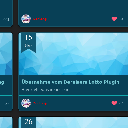
Sonlong
3
442
15
Nov
ng
Übernahme vom Deraisers Lotto Plugin
Hier zieht was neues ein....
Sonlong
7
482
26