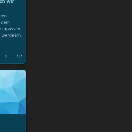
ch wir
enen
t dem
anzupassen.
 werde ich
0
481