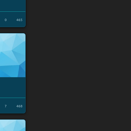
0
465
7
468