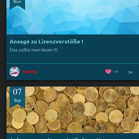
Nov
Ansage zu Lizenzverstöße !
Das sollte man lesen !!!
Sonlong
9
36
07
Sep