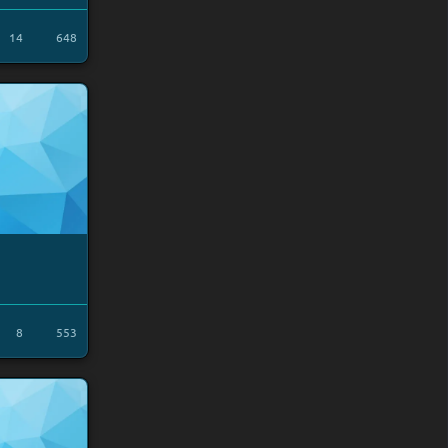
14
648
8
553