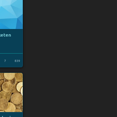
keten
7
839