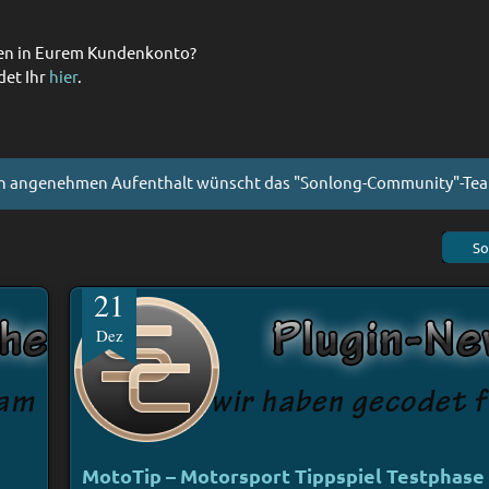
nzen in Eurem Kundenkonto?
det Ihr
hier
.
n angenehmen Aufenthalt wünscht das "Sonlong-Community"-Te
So
21
Dez
MotoTip – Motorsport Tippspiel Testphase