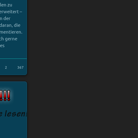
len zu
erweitert –
In der
daran, die
ementieren.
ich gerne
nes
2
367