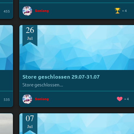
Sonlong
4
455
26
Jul
Store geschlossen 29.07-31.07
Store geschlossen...
Sonlong
4
535
07
Jul