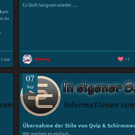
Es läuft langsam wieder ....
r kam
ns zu
,
Sonlong
2
1.305
07
Sep
Übernahme der Stile von Qvip & Schirmme
Wir machen es einfach....