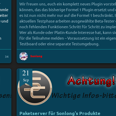
r
Wir freuen uns, euch ein komplett neues Plugin vorstel
ammle
können, das das bisherige Formel 1 Plugin ersetzt und 
eiter
es ist nun nicht mehr nur auf die Formel 1 beschränkt. 
e und
aktuellen Testphase arbeiten ausgewählte Beta-Tester 
noch fehlenden Funktionen Schritt für Schritt zu impl
Wer als Kunde oder Platin-Kunde Interesse hat, kann s
m
für die Teilnahme melden – Voraussetzung ist ein eige
Testboard oder eine separate Testumgebung.
Sonlong
34
21
Sep
Paketserver für Sonlong's Produkte