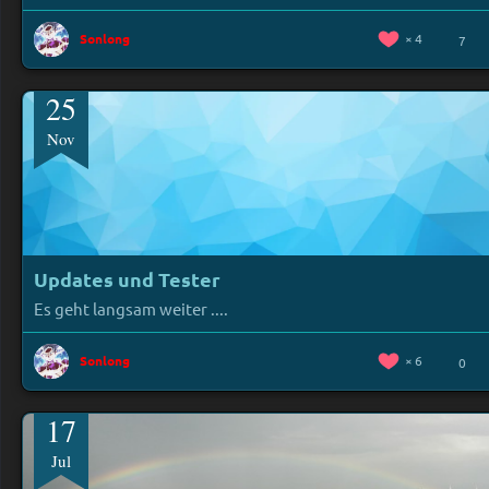
Sonlong
4
7
25
Nov
Updates und Tester
Es geht langsam weiter ....
Sonlong
6
0
17
Jul